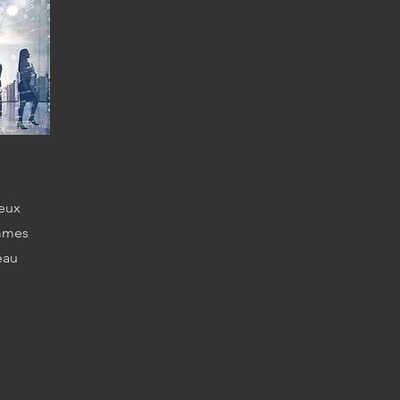
ieux
ommes
eau